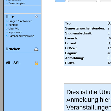
Dozentenplan
Hilfe
Fragen & Antworten
Typ:
Ü
Kontakt
Semesterwochenstunden:
2
Über ViLI
Impressum
Studienabschnitt:
3.
Datenschutzhinweise
Bereich:
LV
Dozent:
Dr
Ort/Zeit:
17
Drucken
Beginn:
er
Anmeldung:
Fü
ViLI SSL
Plätze:
Te
Dies ist die Üb
Anmeldung hier
Veranstaltungen