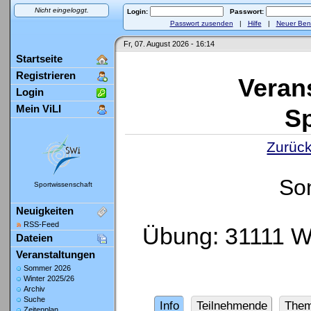
Nicht eingeloggt.
Login:
Passwort:
Passwort zusenden
|
Hilfe
|
Neuer Ben
Fr, 07. August 2026 - 16:14
Startseite
Registrieren
Veran
Login
Mein ViLI
Sp
Zurück
So
Sportwissenschaft
Neuigkeiten
RSS-Feed
Übung: 31111 W
Dateien
Veranstaltungen
Sommer 2026
Winter 2025/26
Archiv
Suche
Info
Teilnehmende
The
Zeitenplan