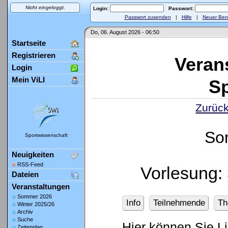
Nicht eingeloggt.
Login:
Passwort:
Passwort zusenden
|
Hilfe
|
Neuer Ben
Do, 06. August 2026 - 06:50
Startseite
Registrieren
Veran
Login
Mein ViLI
Sp
Zurück
So
Sportwissenschaft
Neuigkeiten
RSS-Feed
Vorlesung:
Dateien
Veranstaltungen
Sommer 2026
Info
Teilnehmende
Th
Winter 2025/26
Archiv
Suche
Hier können Sie L
Zeitenplan