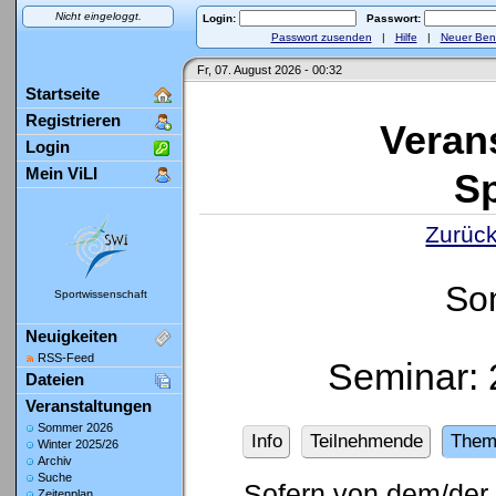
Nicht eingeloggt.
Login:
Passwort:
Passwort zusenden
|
Hilfe
|
Neuer Ben
Fr, 07. August 2026 - 00:32
Startseite
Registrieren
Veran
Login
Mein ViLI
Sp
Zurück
So
Sportwissenschaft
Neuigkeiten
RSS-Feed
Seminar: 
Dateien
Veranstaltungen
Sommer 2026
Info
Teilnehmende
Them
Winter 2025/26
Archiv
Suche
Sofern von dem/der 
Zeitenplan