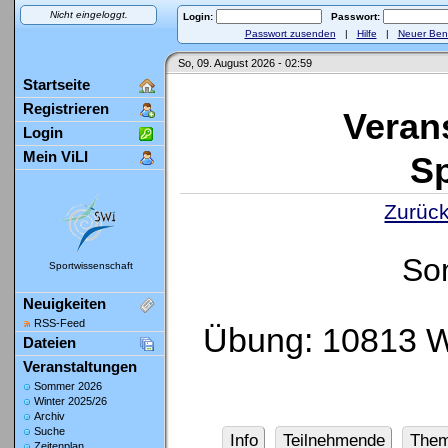
Nicht eingeloggt.
Login:
Passwort:
Passwort zusenden
|
Hilfe
|
Neuer Ben
So, 09. August 2026 - 02:59
Startseite
Registrieren
Veran
Login
Mein ViLI
Sp
Zurück
So
Sportwissenschaft
Neuigkeiten
RSS-Feed
Übung: 10813 W
Dateien
Veranstaltungen
Sommer 2026
Winter 2025/26
Archiv
Suche
Info
Teilnehmende
The
Zeitenplan