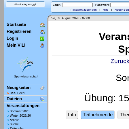
Nicht eingeloggt.
Login:
Passwort:
Passwort zusenden
|
Hilfe
|
Neuer Ben
So, 09. August 2026 - 07:00
Startseite
Registrieren
Veran
Login
Mein ViLI
Sp
Zurück
So
Sportwissenschaft
Neuigkeiten
RSS-Feed
Übung: 1
Dateien
Veranstaltungen
Sommer 2026
Info
Teilnehmende
The
Winter 2025/26
Archiv
Suche
Zeitenplan