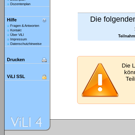
Dozentenplan
Die folgende
Hilfe
Fragen & Antworten
Kontakt
Über ViLI
Teilnahm
Impressum
Datenschutzhinweise
Drucken
Die 
kön
ViLI SSL
Tei