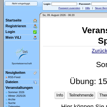
Nicht eingeloggt.
Login:
Passwort:
Passwort zusenden
|
Hilfe
|
Neuer Ben
So, 09. August 2026 - 06:20
Startseite
Registrieren
Veran
Login
Mein ViLI
Sp
Zurück
So
Sportwissenschaft
Neuigkeiten
RSS-Feed
Übung: 1
Dateien
Veranstaltungen
Sommer 2026
Info
Teilnehmende
The
Winter 2025/26
Archiv
Suche
Hier können Sie 
Zeitenplan