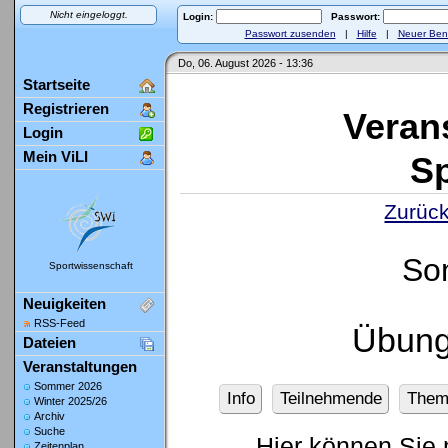
Nicht eingeloggt.
Login:
Passwort:
Passwort zusenden
|
Hilfe
|
Neuer Ben
Do, 06. August 2026 - 13:36
Startseite
Registrieren
Veran
Login
Mein ViLI
Sp
Zurück
So
Sportwissenschaft
Neuigkeiten
RSS-Feed
Übung
Dateien
Veranstaltungen
Sommer 2026
Info
Teilnehmende
Them
Winter 2025/26
Archiv
Suche
Hier können Sie 
Zeitenplan