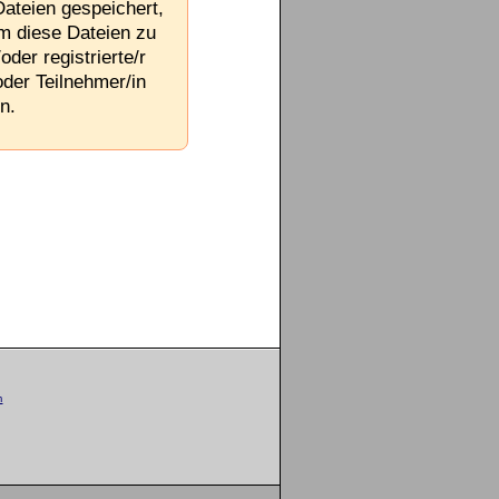
Dateien gespeichert,
Um diese Dateien zu
oder registrierte/r
oder Teilnehmer/in
n.
m