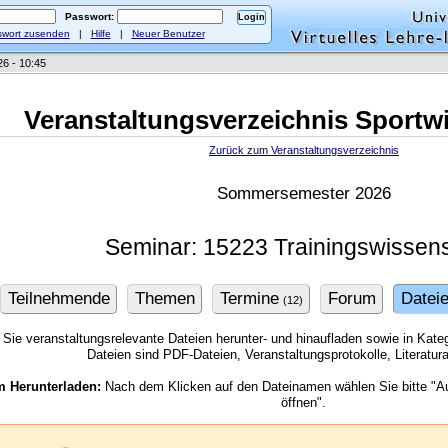
Passwort:
wort zusenden
|
Hilfe
|
Neuer Benutzer
26 - 10:45
Veranstaltungsverzeichnis Sportw
Zurück zum Veranstaltungsverzeichnis
Sommersemester 2026
Seminar: 15223 Trainingswissens
Teilnehmende
Themen
Termine
Forum
Datei
(12)
Sie veranstaltungsrelevante Dateien herunter- und hinaufladen sowie in Kategor
Dateien sind PDF-Dateien, Veranstaltungsprotokolle, Literatu
m Herunterladen:
Nach dem Klicken auf den Dateinamen wählen Sie bitte "Au
öffnen".