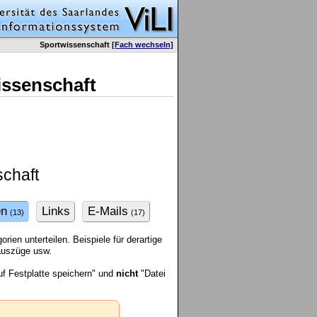
Sportwissenschaft
[Fach wechseln]
issenschaft
chaft
en
Links
E-Mails
(13)
(17)
ien unterteilen. Beispiele für derartige
rauszüge usw.
f Festplatte speichern" und
nicht
"Datei