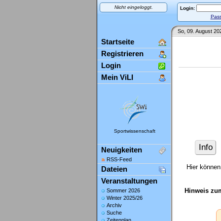
Nicht eingeloggt.
Login:
Pass
So, 09. August 20
Startseite
Registrieren
Login
Mein ViLI
Sportwissenschaft
Info
Neuigkeiten
RSS-Feed
Hier können 
Dateien
Veranstaltungen
Hinweis zu
Sommer 2026
Winter 2025/26
Archiv
Suche
Zeitenplan