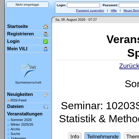
Nicht eingeloggt.
Login:
Passwort:
Passwort zusenden
|
Hilfe
|
Neuer Ben
Sa, 08. August 2026 - 07:27
Startseite
Registrieren
Veran
Login
Mein ViLI
Sp
Zurück
So
Sportwissenschaft
Neuigkeiten
RSS-Feed
Seminar: 10203S
Dateien
Veranstaltungen
Statistik & Meth
Sommer 2026
Winter 2025/26
Archiv
Suche
Info
Teilnehmende
Them
Zeitenplan