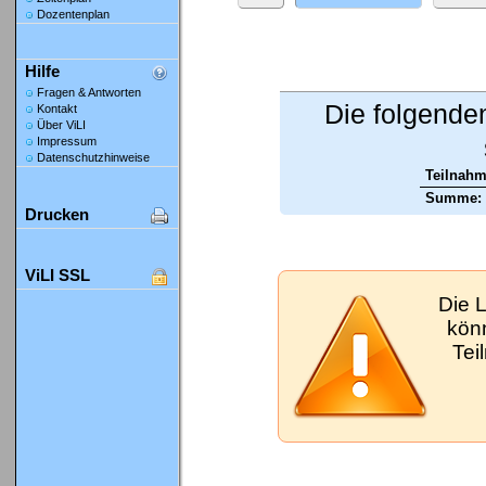
Dozentenplan
Hilfe
Fragen & Antworten
Die folgende
Kontakt
Über ViLI
Impressum
Datenschutzhinweise
Teilnahm
Summe:
Drucken
ViLI SSL
Die 
kön
Tei