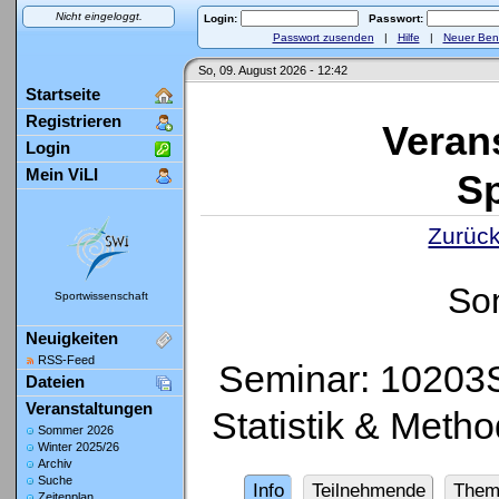
Nicht eingeloggt.
Login:
Passwort:
Passwort zusenden
|
Hilfe
|
Neuer Ben
So, 09. August 2026 - 12:42
Startseite
Registrieren
Veran
Login
Mein ViLI
Sp
Zurück
So
Sportwissenschaft
Neuigkeiten
RSS-Feed
Seminar: 10203S
Dateien
Veranstaltungen
Statistik & Meth
Sommer 2026
Winter 2025/26
Archiv
Suche
Info
Teilnehmende
Them
Zeitenplan