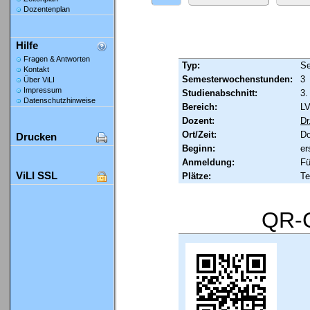
Dozentenplan
Hilfe
Fragen & Antworten
Typ:
Se
Kontakt
Semesterwochenstunden:
3
Über ViLI
Impressum
Studienabschnitt:
3.
Datenschutzhinweise
Bereich:
LV
Dozent:
Dr
Ort/Zeit:
Do
Drucken
Beginn:
er
Anmeldung:
Fü
ViLI SSL
Plätze:
Te
QR-C