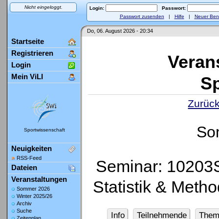
Nicht eingeloggt.
Login:
Passwort:
Passwort zusenden
|
Hilfe
|
Neuer Ben
Do, 06. August 2026 - 20:34
Startseite
Registrieren
Veran
Login
Mein ViLI
Sp
Zurück
So
Sportwissenschaft
Neuigkeiten
RSS-Feed
Seminar: 10203S
Dateien
Veranstaltungen
Statistik & Meth
Sommer 2026
Winter 2025/26
Archiv
Suche
Info
Teilnehmende
Them
Zeitenplan