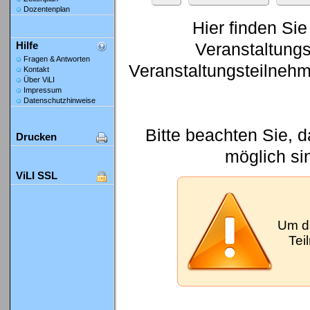
Dozentenplan
Hier finden Sie
Veranstaltung
Hilfe
Fragen & Antworten
Veranstaltungsteilneh
Kontakt
Über ViLI
Impressum
Datenschutzhinweise
Bitte beachten Sie, 
Drucken
möglich si
ViLI SSL
Um d
Tei