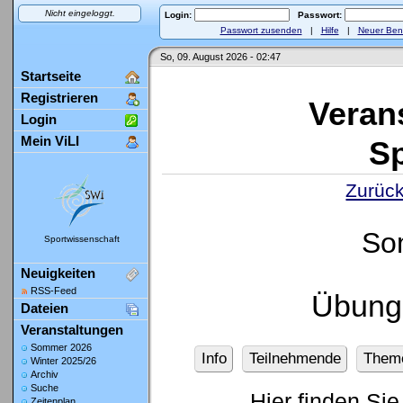
Nicht eingeloggt.
Login:
Passwort:
Passwort zusenden
|
Hilfe
|
Neuer Ben
So, 09. August 2026 - 02:47
Startseite
Registrieren
Veran
Login
Mein ViLI
Sp
Zurück
So
Sportwissenschaft
Neuigkeiten
RSS-Feed
Übung
Dateien
Veranstaltungen
Sommer 2026
Info
Teilnehmende
Them
Winter 2025/26
Archiv
Suche
Hier finden Sie
Zeitenplan