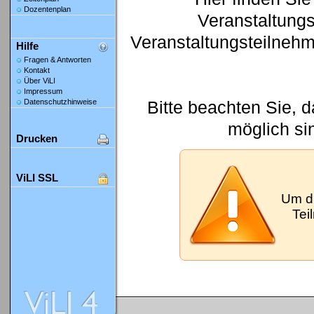
Dozentenplan
Veranstaltung
Veranstaltungsteilneh
Hilfe
Fragen & Antworten
Kontakt
Über ViLI
Impressum
Bitte beachten Sie, 
Datenschutzhinweise
möglich si
Drucken
ViLI SSL
Um d
Tei