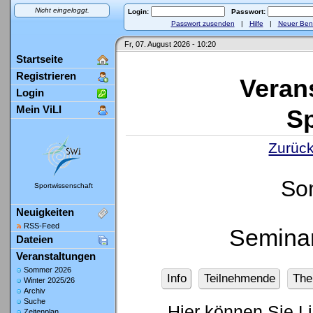
Nicht eingeloggt.
Login:
Passwort:
Passwort zusenden
|
Hilfe
|
Neuer Ben
Fr, 07. August 2026 - 10:20
Startseite
Registrieren
Veran
Login
Mein ViLI
Sp
Zurück
So
Sportwissenschaft
Neuigkeiten
RSS-Feed
Seminar
Dateien
Veranstaltungen
Sommer 2026
Info
Teilnehmende
Th
Winter 2025/26
Archiv
Suche
Hier können Sie L
Zeitenplan