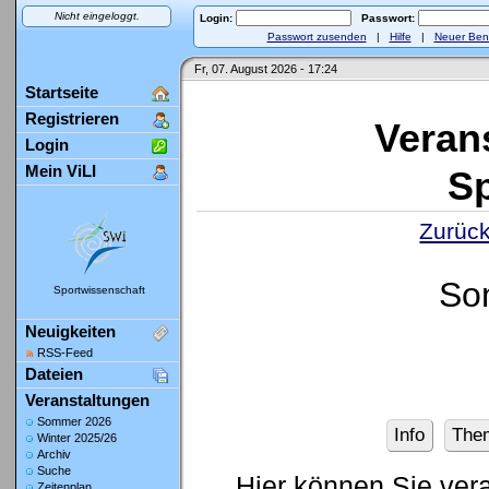
Nicht eingeloggt.
Login:
Passwort:
Passwort zusenden
|
Hilfe
|
Neuer Ben
Fr, 07. August 2026 - 17:24
Startseite
Registrieren
Veran
Login
Mein ViLI
Sp
Zurück
So
Sportwissenschaft
Neuigkeiten
RSS-Feed
Dateien
Veranstaltungen
Sommer 2026
Info
The
Winter 2025/26
Archiv
Suche
Hier können Sie ver
Zeitenplan