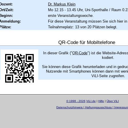
Dozent:
Dr. Markus Klein
Ort/Zeit:
Mo 12.15 - 13.45 Uhr, Uni-Sporthalle / Raum 0.2
Beginn:
erste Veranstaltungswoche.
Anmeldung:
Für diese Veranstaltung müssen Sie sich hier in
Plätze:
Teilnahmeplatz: 13 von 20 Plätzen belegt.
QR-Code für Mobiltelefone
In dieser Grafik ("
QR-Code
") ist die Website-Adres
kodiert.
Sie können diese Grafik herunterladen und in gedru
Nutzende mit Smartphones können dann mit wenig
ViLI-Seite zugreifen.
© 1998 - 2026
ViLI.de
|
Hilfe
|
Über ViLI
Datenschutzhinweis | Haftungsausschluss | Impressu
layout by
Sascha Beck