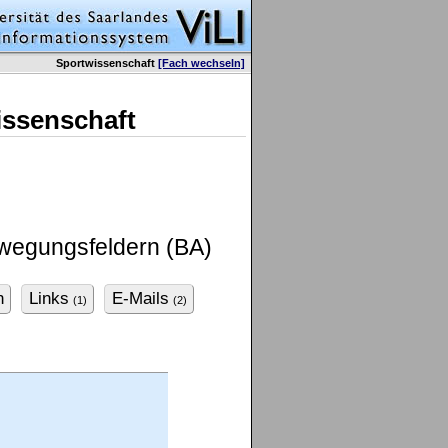
Sportwissenschaft
[Fach wechseln]
issenschaft
ewegungsfeldern (BA)
n
Links
E-Mails
(1)
(2)