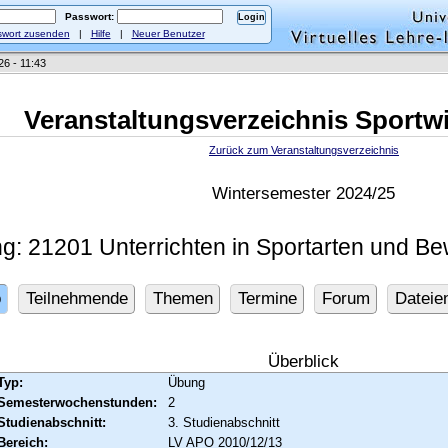
Passwort:
wort zusenden
|
Hilfe
|
Neuer Benutzer
26 - 11:43
Veranstaltungsverzeichnis Sportw
Zurück zum Veranstaltungsverzeichnis
Wintersemester 2024/25
g: 21201 Unterrichten in Sportarten und B
o
Teilnehmende
Themen
Termine
Forum
Dateie
Überblick
Typ:
Übung
Semesterwochenstunden:
2
Studienabschnitt:
3. Studienabschnitt
Bereich:
LV APO 2010/12/13