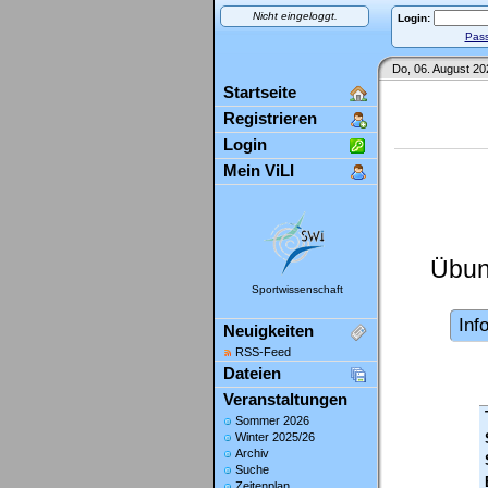
Nicht eingeloggt.
Login:
Pass
Do, 06. August 20
Startseite
Registrieren
Login
Mein ViLI
Übun
Sportwissenschaft
Inf
Neuigkeiten
RSS-Feed
Dateien
Veranstaltungen
Sommer 2026
Winter 2025/26
Archiv
Suche
Zeitenplan