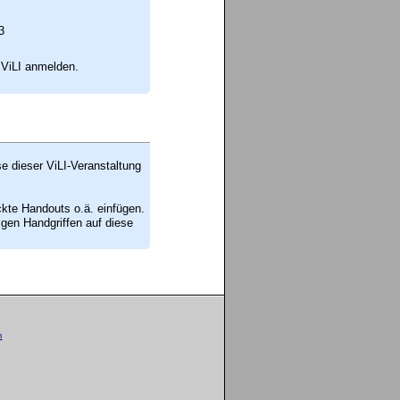
3
 ViLI anmelden.
se dieser ViLI-Veranstaltung
ckte Handouts o.ä. einfügen.
en Handgriffen auf diese
m