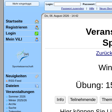
Nicht eingeloggt.
Login:
Passwort:
Passwort zusenden
|
Hilfe
|
Neuer Ben
Do, 06. August 2026 - 14:42
Startseite
Registrieren
Veran
Login
Mein ViLI
Sp
Zurück
Win
Sportwissenschaft
Neuigkeiten
RSS-Feed
Übung: 1
Dateien
Veranstaltungen
Sommer 2026
Info
Teilnehmende
Them
Winter 2025/26
Archiv
Suche
Hier können Sie L
Zeitenplan