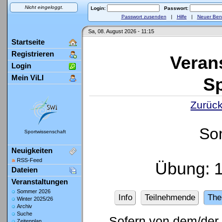
Nicht eingeloggt.
Login:
Passwort:
Passwort zusenden
|
Hilfe
|
Neuer Ben
Sa, 08. August 2026 - 11:15
Startseite
Registrieren
Veran
Login
Mein ViLI
Sp
Zurück
So
Sportwissenschaft
Neuigkeiten
RSS-Feed
Übung: 
Dateien
Veranstaltungen
Sommer 2026
Info
Teilnehmende
Th
Winter 2025/26
Archiv
Suche
Sofern von dem/der 
Zeitenplan