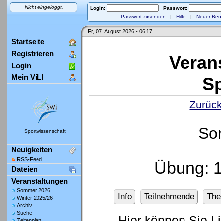
Nicht eingeloggt.
Login:
Passwort:
Passwort zusenden
|
Hilfe
|
Neuer Ben
Fr, 07. August 2026 - 06:17
Startseite
Registrieren
Veran
Login
Mein ViLI
Sp
Zurück
So
Sportwissenschaft
Neuigkeiten
RSS-Feed
Übung: 
Dateien
Veranstaltungen
Sommer 2026
Info
Teilnehmende
Th
Winter 2025/26
Archiv
Suche
Hier können Sie L
Zeitenplan