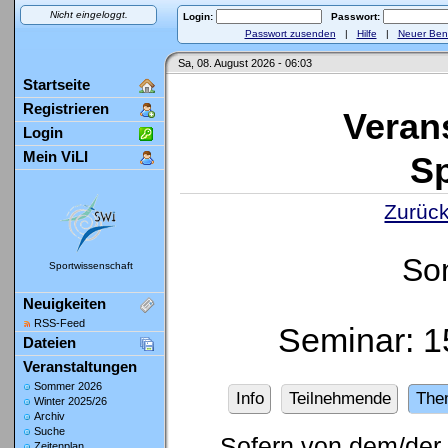
Nicht eingeloggt.
Login:
Passwort:
Passwort zusenden
|
Hilfe
|
Neuer Ben
Sa, 08. August 2026 - 06:03
Startseite
Registrieren
Veran
Login
Mein ViLI
Sp
Zurück
So
Sportwissenschaft
Neuigkeiten
RSS-Feed
Seminar: 1
Dateien
Veranstaltungen
Sommer 2026
Info
Teilnehmende
The
Winter 2025/26
Archiv
Suche
Sofern von dem/der 
Zeitenplan