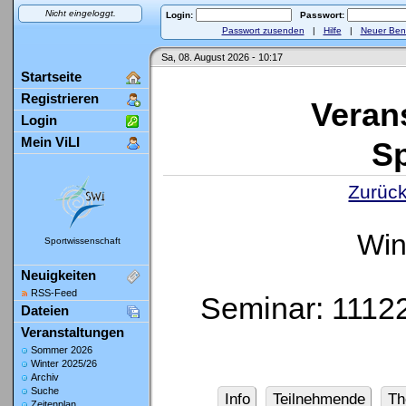
Nicht eingeloggt.
Login:
Passwort:
Passwort zusenden
|
Hilfe
|
Neuer Ben
Sa, 08. August 2026 - 10:17
Startseite
Registrieren
Veran
Login
Mein ViLI
Sp
Zurück
Win
Sportwissenschaft
Neuigkeiten
RSS-Feed
Seminar: 11122
Dateien
Veranstaltungen
Sommer 2026
Winter 2025/26
Archiv
Suche
Info
Teilnehmende
Th
Zeitenplan