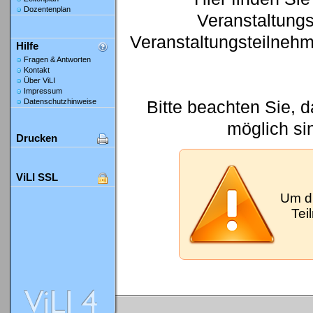
Dozentenplan
Veranstaltung
Veranstaltungsteilneh
Hilfe
Fragen & Antworten
Kontakt
Über ViLI
Impressum
Bitte beachten Sie, 
Datenschutzhinweise
möglich si
Drucken
ViLI SSL
Um d
Tei