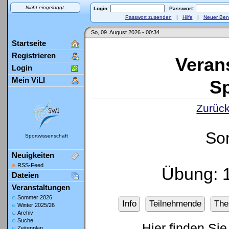
Nicht eingeloggt.
Login:
Passwort:
Passwort zusenden
|
Hilfe
|
Neuer Ben
So, 09. August 2026 - 00:34
Startseite
Registrieren
Veran
Login
Mein ViLI
Sp
Zurück
So
Sportwissenschaft
Neuigkeiten
RSS-Feed
Übung: 
Dateien
Veranstaltungen
Sommer 2026
Info
Teilnehmende
Th
Winter 2025/26
Archiv
Suche
Hier finden Sie
Zeitenplan