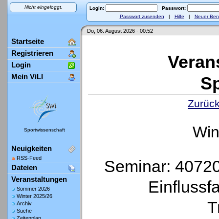
Nicht eingeloggt.
Login:
Passwort:
Passwort zusenden
|
Hilfe
|
Neuer Ben
Do, 06. August 2026 - 00:52
Startseite
Registrieren
Veran
Login
Mein ViLI
Sp
Zurück
Win
Sportwissenschaft
Neuigkeiten
RSS-Feed
Seminar: 407200
Dateien
Veranstaltungen
Einflussfa
Sommer 2026
Winter 2025/26
T
Archiv
Suche
Zeitenplan