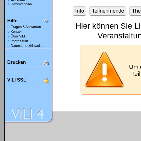
Dozentenplan
Info
Teilnehmende
Th
Hilfe
Hier können Sie L
Fragen & Antworten
Kontakt
Veranstaltu
Über ViLI
Impressum
Datenschutzhinweise
Drucken
Um 
Tei
ViLI SSL