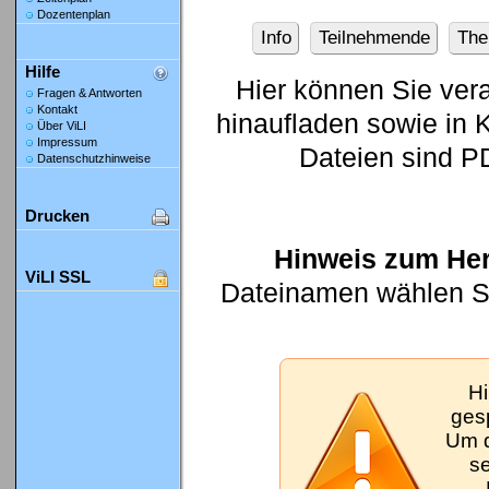
Dozentenplan
Info
Teilnehmende
Th
Hilfe
Hier können Sie ver
Fragen & Antworten
Kontakt
hinaufladen sowie in K
Über ViLI
Impressum
Dateien sind P
Datenschutzhinweise
Drucken
Hinweis zum Her
ViLI SSL
Dateinamen wählen Sie
Hi
gesp
Um d
se