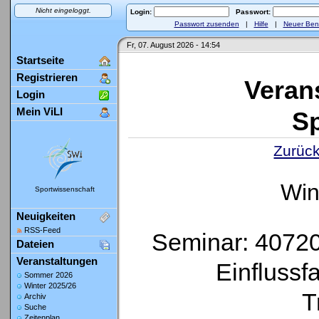
Nicht eingeloggt.
Login:
Passwort:
Passwort zusenden
|
Hilfe
|
Neuer Ben
Fr, 07. August 2026 - 14:54
Startseite
Registrieren
Veran
Login
Mein ViLI
Sp
Zurück
Win
Sportwissenschaft
Neuigkeiten
RSS-Feed
Seminar: 407200
Dateien
Veranstaltungen
Einflussfa
Sommer 2026
Winter 2025/26
T
Archiv
Suche
Zeitenplan