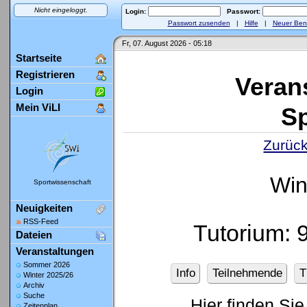
Nicht eingeloggt.
Login:
Passwort:
Passwort zusenden
|
Hilfe
|
Neuer Ben
Fr, 07. August 2026 - 05:18
Startseite
Registrieren
Veran
Login
Mein ViLI
Sp
Zurück
Win
Sportwissenschaft
Neuigkeiten
RSS-Feed
Tutorium: 
Dateien
Veranstaltungen
Sommer 2026
Info
Teilnehmende
T
Winter 2025/26
Archiv
Suche
Hier finden Sie
Zeitenplan