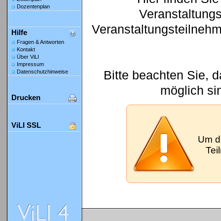
Dozentenplan
Veranstaltung
Veranstaltungsteilneh
Hilfe
Fragen & Antworten
Kontakt
Über ViLI
Impressum
Bitte beachten Sie, 
Datenschutzhinweise
möglich si
Drucken
ViLI SSL
Um d
Tei