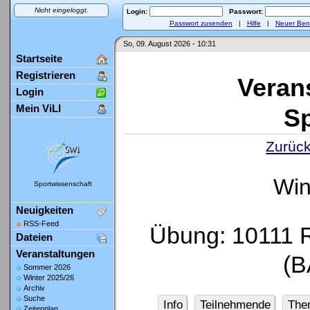
Nicht eingeloggt.
Login:
Passwort:
Passwort zusenden
|
Hilfe
|
Neuer Ben
So, 09. August 2026 - 10:31
Startseite
Registrieren
Veran
Login
Mein ViLI
Sp
Zurück
Win
Sportwissenschaft
Neuigkeiten
RSS-Feed
Übung: 10111 R
Dateien
Veranstaltungen
(B
Sommer 2026
Winter 2025/26
Archiv
Suche
Info
Teilnehmende
The
Zeitenplan