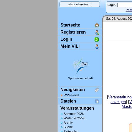
Nicht eingeloggt.
Login:
Pass
Sa, 08. August 20
Startseite
Registrieren
Login
Mein ViLI
Sportwissenschaft
Neuigkeiten
RSS-Feed
[
Veranstaltun
Dateien
anzeigen
] [
V
Maste
Veranstaltungen
Sommer 2026
Winter 2025/26
Archiv
Suche
Zeitenplan