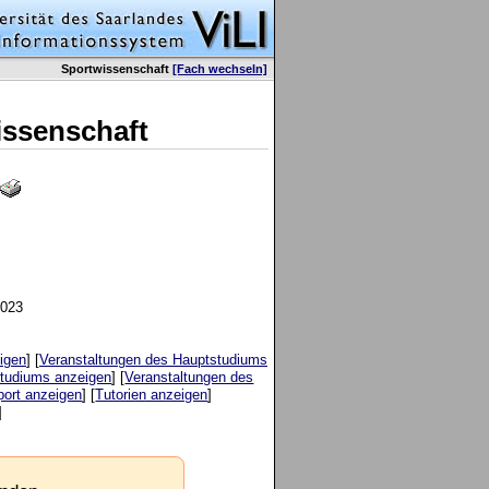
Sportwissenschaft
[Fach wechseln]
issenschaft
2023
igen
] [
Veranstaltungen des Hauptstudiums
Studiums anzeigen
] [
Veranstaltungen des
port anzeigen
] [
Tutorien anzeigen
]
]