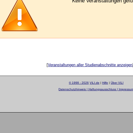
Keine Veranstaltungen gef
[
Veranstaltungen aller Studienabschnitte anzeigen
© 1998 - 2026
ViLI.de
|
Hilfe
|
Über ViLI
Datenschutzhinweis | Haftungsausschluss | Impressu
layout by
Sascha Beck