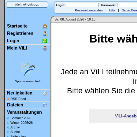
Nicht eingeloggt.
Login:
Passwort:
Passwort zusenden
|
Hilfe
|
Neuer Ben
Sa, 08. August 2026 - 19:15
Startseite
Registrieren
Bitte wä
Login
Mein ViLI
Jede an ViLI teilnehm
I
Sportwissenschaft
Bitte wählen Sie die
Neuigkeiten
RSS-Feed
Dateien
Veranstaltungen
ViLI-Angeb
Sommer 2026
Winter 2025/26
Archiv
Suche
Zeitenplan