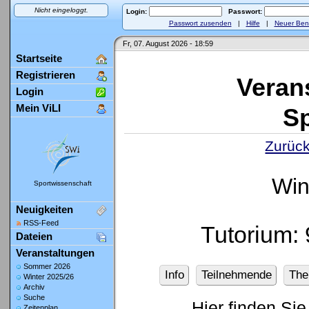
Nicht eingeloggt.
Login:
Passwort:
Passwort zusenden
|
Hilfe
|
Neuer Ben
Fr, 07. August 2026 - 18:59
Startseite
Registrieren
Veran
Login
Mein ViLI
Sp
Zurück
Win
Sportwissenschaft
Neuigkeiten
RSS-Feed
Tutorium:
Dateien
Veranstaltungen
Sommer 2026
Info
Teilnehmende
Th
Winter 2025/26
Archiv
Suche
Hier finden Sie
Zeitenplan