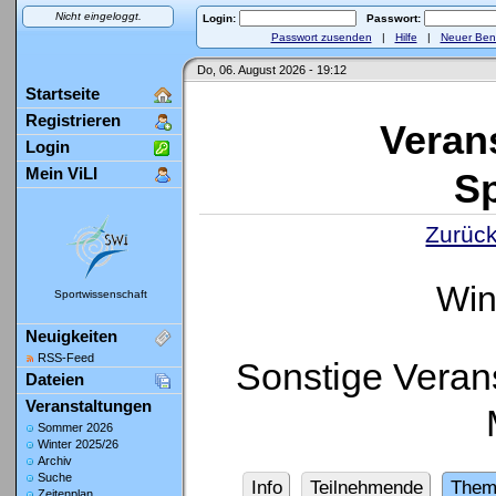
Nicht eingeloggt.
Login:
Passwort:
Passwort zusenden
|
Hilfe
|
Neuer Ben
Do, 06. August 2026 - 19:12
Startseite
Registrieren
Veran
Login
Mein ViLI
Sp
Zurück
Win
Sportwissenschaft
Neuigkeiten
RSS-Feed
Sonstige Verans
Dateien
Veranstaltungen
Sommer 2026
Winter 2025/26
Archiv
Suche
Info
Teilnehmende
Them
Zeitenplan