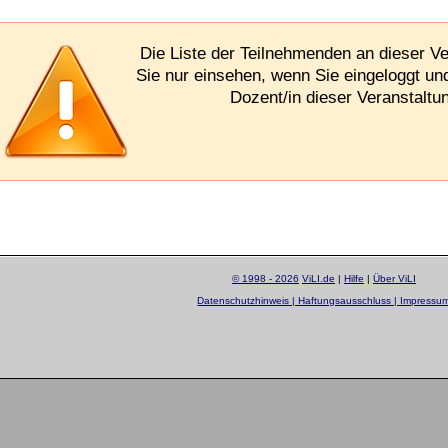
Die Liste der Teilnehmenden an dieser V
Sie nur einsehen, wenn Sie eingeloggt un
Dozent/in dieser Veranstaltun
© 1998 - 2026
ViLI.de
|
Hilfe
|
Über ViLI
Datenschutzhinweis | Haftungsausschluss | Impressu
layout by
Sascha Beck