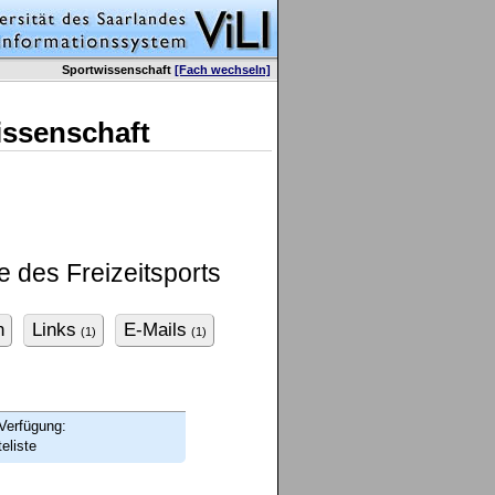
Sportwissenschaft
[Fach wechseln]
issenschaft
 des Freizeitsports
n
Links
E-Mails
(1)
(1)
Verfügung:
eliste