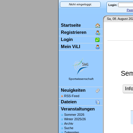
Nicht eingeloggt.
Login:
Pass
Sa, 08. August 20
Startseite
Registrieren
Login
Mein ViLI
Sem
Sportwissenschaft
Inf
Neuigkeiten
RSS-Feed
Dateien
Veranstaltungen
Sommer 2026
Winter 2025/26
Archiv
Suche
Zeitenplan