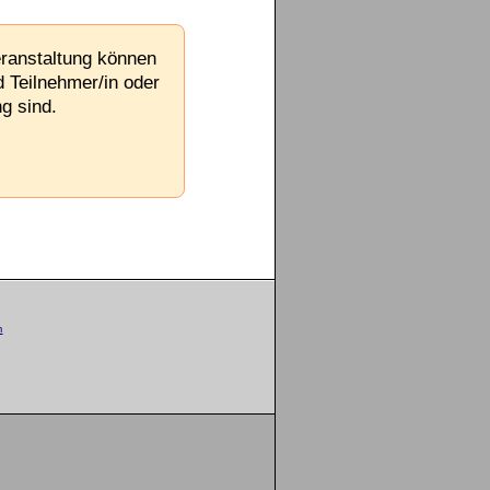
eranstaltung können
d Teilnehmer/in oder
g sind.
m