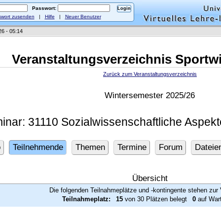
Passwort:
wort zusenden
|
Hilfe
|
Neuer Benutzer
26 - 05:14
Veranstaltungsverzeichnis Sportw
Zurück zum Veranstaltungsverzeichnis
Wintersemester 2025/26
inar: 31110 Sozialwissenschaftliche Aspekte
o
Teilnehmende
Themen
Termine
Forum
Dateie
Übersicht
Die folgenden Teilnahmeplätze und -kontingente stehen zur 
Teilnahmeplatz:
15
von 30 Plätzen belegt
0
auf Wart