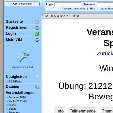
Nicht eingeloggt.
Login:
Passwort:
Passwort zusenden
|
Hilfe
|
Neuer Ben
Sa, 08. August 2026 - 08:50
Startseite
Registrieren
Veran
Login
Mein ViLI
Sp
Zurück
Win
Sportwissenschaft
Neuigkeiten
RSS-Feed
Übung: 21212 
Dateien
Veranstaltungen
Beweg
Sommer 2026
Winter 2025/26
Archiv
Suche
Info
Teilnehmende
Them
Zeitenplan