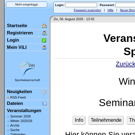
Nicht eingeloggt.
Login:
Passwort:
Passwort zusenden
|
Hilfe
|
Neuer Ben
Do, 06. August 2026 - 13:42
Startseite
Registrieren
Veran
Login
Mein ViLI
Sp
Zurück
Win
Sportwissenschaft
Neuigkeiten
RSS-Feed
Seminar
Dateien
Veranstaltungen
Sommer 2026
Info
Teilnehmende
Th
Winter 2025/26
Archiv
Suche
Hier können Sie ver
Zeitenplan