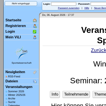
Nicht eingeloggt.
Login:
Passwort:
Passwort zusenden
|
Hilfe
|
Neuer Ben
Do, 06. August 2026 - 17:37
Startseite
Registrieren
Veran
Login
Mein ViLI
Sp
Zurück
Win
Sportwissenschaft
Neuigkeiten
RSS-Feed
Seminar: 
Dateien
Veranstaltungen
Sommer 2026
Info
Teilnehmende
Theme
Winter 2025/26
Archiv
Suche
Hier können Sie ver
Zeitenplan