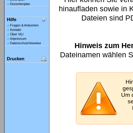
Dozentenplan
hinaufladen sowie in K
Dateien sind P
Hilfe
Fragen & Antworten
Kontakt
Über ViLI
Impressum
Hinweis zum Her
Datenschutzhinweise
Dateinamen wählen Sie
Drucken
Hi
gesp
Um d
se