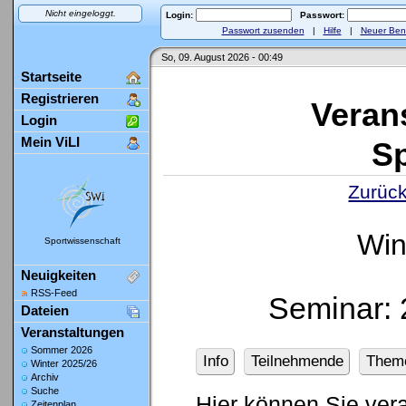
Nicht eingeloggt.
Login:
Passwort:
Passwort zusenden
|
Hilfe
|
Neuer Ben
So, 09. August 2026 - 00:49
Startseite
Registrieren
Veran
Login
Mein ViLI
Sp
Zurück
Win
Sportwissenschaft
Neuigkeiten
RSS-Feed
Seminar: 
Dateien
Veranstaltungen
Sommer 2026
Info
Teilnehmende
Them
Winter 2025/26
Archiv
Suche
Hier können Sie ver
Zeitenplan