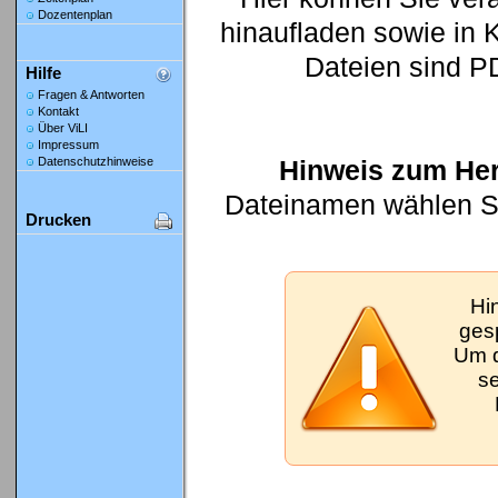
Dozentenplan
hinaufladen sowie in K
Dateien sind P
Hilfe
Fragen & Antworten
Kontakt
Über ViLI
Impressum
Hinweis zum Her
Datenschutzhinweise
Dateinamen wählen Sie
Drucken
Hi
gesp
Um d
se