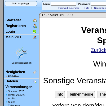
Nicht eingeloggt.
Login:
Passwort:
Passwort zusenden
|
Hilfe
|
Neuer Ben
Fr, 07. August 2026 - 01:14
Startseite
Registrieren
Veran
Login
Mein ViLI
Sp
Zurück
Win
Sportwissenschaft
Neuigkeiten
RSS-Feed
Sonstige Veranst
Dateien
Veranstaltungen
Sommer 2026
Info
Teilnehmende
Th
Winter 2025/26
Archiv
Suche
Sofern von dem/der 
Zeitenplan