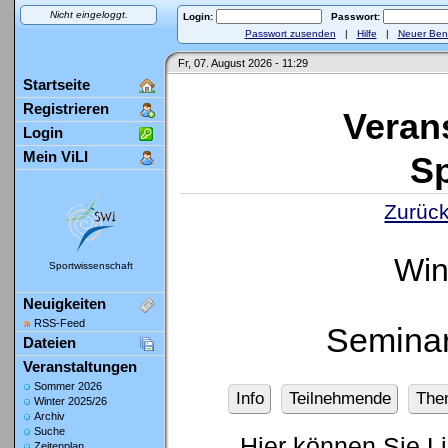
Nicht eingeloggt.
Login:
Passwort:
Passwort zusenden
|
Hilfe
|
Neuer Ben
Fr, 07. August 2026 - 11:29
Startseite
Registrieren
Veran
Login
Mein ViLI
Sp
Zurück
Win
Sportwissenschaft
Neuigkeiten
RSS-Feed
Seminar
Dateien
Veranstaltungen
Sommer 2026
Info
Teilnehmende
The
Winter 2025/26
Archiv
Suche
Hier können Sie L
Zeitenplan