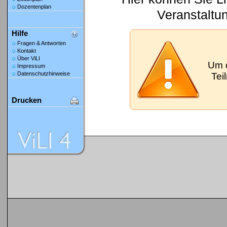
Dozentenplan
Veranstaltu
Hilfe
Fragen & Antworten
Kontakt
Über ViLI
Um 
Impressum
Datenschutzhinweise
Tei
Drucken