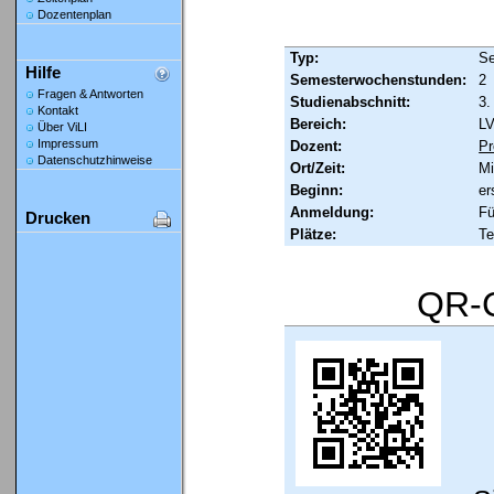
Dozentenplan
Typ:
Se
Hilfe
Semesterwochenstunden:
2
Fragen & Antworten
Studienabschnitt:
3.
Kontakt
Bereich:
LV
Über ViLI
Impressum
Dozent:
Pr
Datenschutzhinweise
Ort/Zeit:
Mi
Beginn:
er
Anmeldung:
Fü
Drucken
Plätze:
Te
QR-C