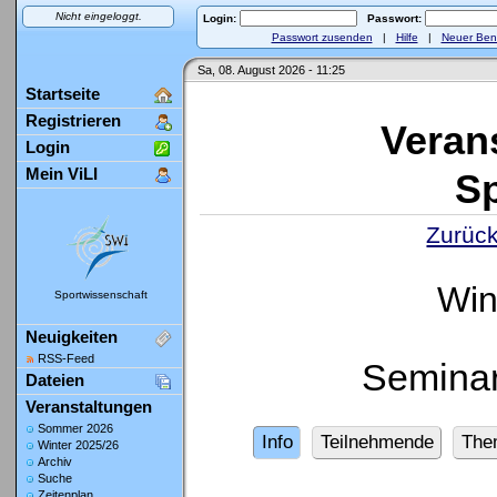
Nicht eingeloggt.
Login:
Passwort:
Passwort zusenden
|
Hilfe
|
Neuer Ben
Sa, 08. August 2026 - 11:25
Startseite
Registrieren
Veran
Login
Mein ViLI
Sp
Zurück
Win
Sportwissenschaft
Neuigkeiten
RSS-Feed
Seminar
Dateien
Veranstaltungen
Sommer 2026
Info
Teilnehmende
The
Winter 2025/26
Archiv
Suche
Zeitenplan