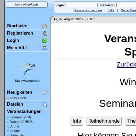
Nicht eingeloggt.
Login:
Passwort:
Passwort zusenden
|
Hilfe
|
Neuer Ben
Fr, 07. August 2026 - 06:07
Startseite
Registrieren
Veran
Login
Mein ViLI
Sp
Zurück
Win
Sportwissenschaft
Neuigkeiten
RSS-Feed
Seminar
Dateien
Veranstaltungen
Sommer 2026
Info
Teilnehmende
Th
Winter 2025/26
Archiv
Suche
Hier können Sie 
Zeitenplan