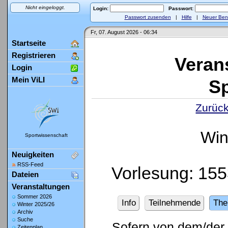
Nicht eingeloggt.
Login:
Passwort:
Passwort zusenden
|
Hilfe
|
Neuer Ben
Fr, 07. August 2026 - 06:34
Startseite
Registrieren
Veran
Login
Mein ViLI
Sp
Zurück
Win
Sportwissenschaft
Neuigkeiten
RSS-Feed
Vorlesung: 155
Dateien
Veranstaltungen
Sommer 2026
Info
Teilnehmende
Th
Winter 2025/26
Archiv
Suche
Sofern von dem/der 
Zeitenplan