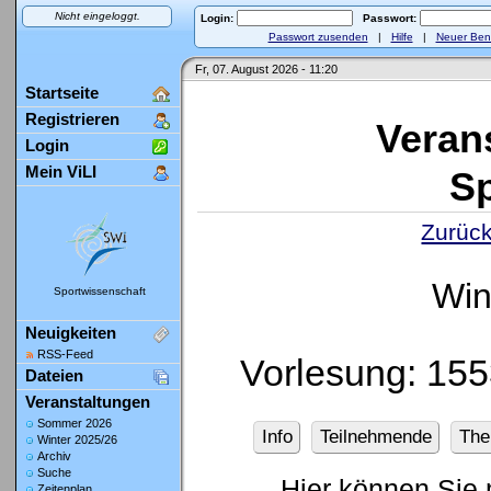
Nicht eingeloggt.
Login:
Passwort:
Passwort zusenden
|
Hilfe
|
Neuer Ben
Fr, 07. August 2026 - 11:20
Startseite
Registrieren
Veran
Login
Mein ViLI
Sp
Zurück
Win
Sportwissenschaft
Neuigkeiten
RSS-Feed
Vorlesung: 155
Dateien
Veranstaltungen
Sommer 2026
Info
Teilnehmende
Th
Winter 2025/26
Archiv
Suche
Hier können Sie 
Zeitenplan