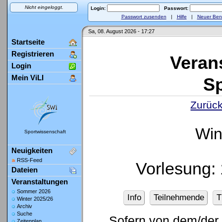
Nicht eingeloggt.
Login:
Passwort:
Passwort zusenden
|
Hilfe
|
Neuer Ben
Sa, 08. August 2026 - 17:27
Startseite
Registrieren
Veran
Login
Mein ViLI
Sp
Zurück
Win
Sportwissenschaft
Neuigkeiten
RSS-Feed
Vorlesung:
Dateien
Veranstaltungen
Sommer 2026
Info
Teilnehmende
T
Winter 2025/26
Archiv
Suche
Sofern von dem/der 
Zeitenplan