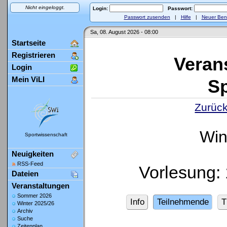
Nicht eingeloggt.
Login:
Passwort:
Passwort zusenden
|
Hilfe
|
Neuer Ben
Sa, 08. August 2026 - 08:00
Startseite
Registrieren
Veran
Login
Mein ViLI
Sp
Zurück
Win
Sportwissenschaft
Neuigkeiten
RSS-Feed
Vorlesung:
Dateien
Veranstaltungen
Sommer 2026
Info
Teilnehmende
T
Winter 2025/26
Archiv
Suche
Zeitenplan