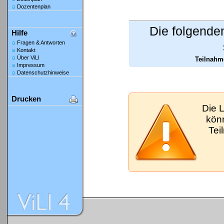
Dozentenplan
Die folgende
Hilfe
Fragen & Antworten
Kontakt
Über ViLI
Teilnahm
Impressum
Datenschutzhinweise
Drucken
Die 
kön
Tei