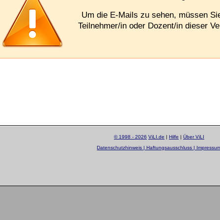
Um die E-Mails zu sehen, müssen S
Teilnehmer/in oder Dozent/in dieser Ve
© 1998 - 2026
ViLI.de
|
Hilfe
|
Über ViLI
Datenschutzhinweis | Haftungsausschluss | Impressu
layout by
Sascha Beck