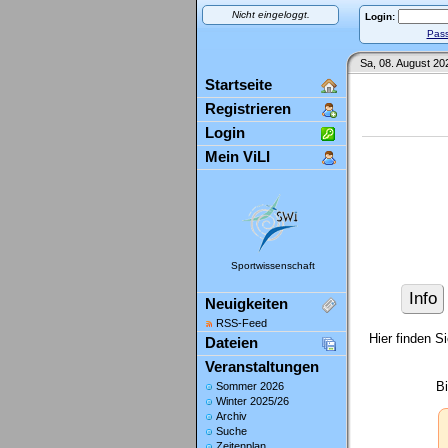
Nicht eingeloggt.
Login:
Pass
Sa, 08. August 20
Startseite
Registrieren
Login
Mein ViLI
Sportwissenschaft
Info
Neuigkeiten
RSS-Feed
Hier finden S
Dateien
Veranstaltungen
B
Sommer 2026
Winter 2025/26
Archiv
Suche
Zeitenplan