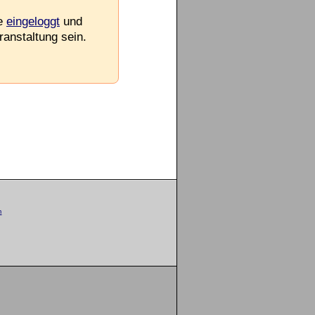
ie
eingeloggt
und
ranstaltung sein.
m