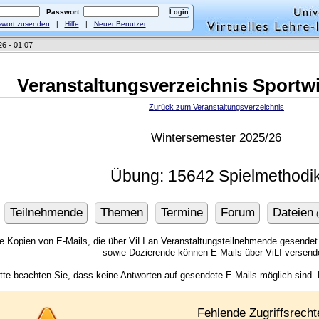
Passwort:
wort zusenden
|
Hilfe
|
Neuer Benutzer
26 - 01:07
Veranstaltungsverzeichnis Sportw
Zurück zum Veranstaltungsverzeichnis
Wintersemester 2025/26
Übung: 15642 Spielmethodi
Teilnehmende
Themen
Termine
Forum
Dateien
ie Kopien von E-Mails, die über ViLI an Veranstaltungsteilnehmende gesendet
sowie Dozierende können E-Mails über ViLI versend
itte beachten Sie, dass keine Antworten auf gesendete E-Mails möglich sind.
Fehlende Zugriffsrecht