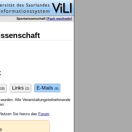
Sportwissenschaft
[Fach wechseln]
issenschaft
k
Links
E-Mails
(18)
(2)
(6)
 wurden. Alle Veranstaltungsteilnehmende
en.
 Nutzen Sie hierzu das
Forum
.
e