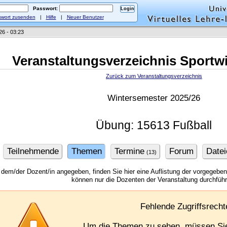
Passwort:
wort zusenden
|
Hilfe
|
Neuer Benutzer
26 - 03:23
Veranstaltungsverzeichnis Sportw
Zurück zum Veranstaltungsverzeichnis
Wintersemester 2025/26
Übung: 15613 Fußball
Teilnehmende
Themen
Termine
Forum
Datei
(13)
 dem/der Dozent/in angegeben, finden Sie hier eine Auflistung der vorgegeb
können nur die Dozenten der Veranstaltung durchfüh
Fehlende Zugriffsrecht
Um die Themen zu sehen, müssen S