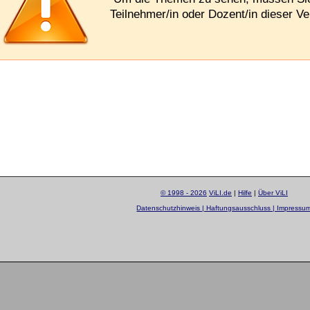
Teilnehmer/in oder Dozent/in dieser Ve
© 1998 - 2026
ViLI.de
|
Hilfe
|
Über ViLI
Datenschutzhinweis | Haftungsausschluss | Impressu
layout by
Sascha Beck