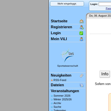
Nicht eingeloggt.
Login:
Pass
Do, 06. August 20
Startseite
Registrieren
Login
Mein ViLI
Sportwissenschaft
Info
Neuigkeiten
RSS-Feed
Sofern von
Dateien
Veranstaltungen
Sommer 2026
Winter 2025/26
Archiv
Suche
Zeitenplan