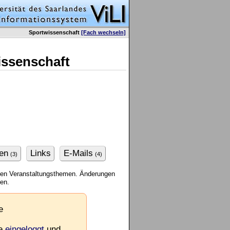
Sportwissenschaft
[Fach wechseln]
issenschaft
en
Links
E-Mails
(3)
(4)
enen Veranstaltungsthemen. Änderungen
ren.
e
ie
eingeloggt
und