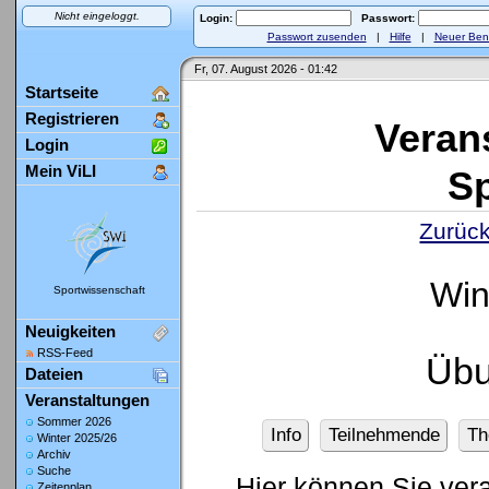
Nicht eingeloggt.
Login:
Passwort:
Passwort zusenden
|
Hilfe
|
Neuer Ben
Fr, 07. August 2026 - 01:42
Startseite
Registrieren
Veran
Login
Mein ViLI
Sp
Zurück
Win
Sportwissenschaft
Neuigkeiten
RSS-Feed
Übu
Dateien
Veranstaltungen
Sommer 2026
Info
Teilnehmende
Th
Winter 2025/26
Archiv
Suche
Hier können Sie ver
Zeitenplan