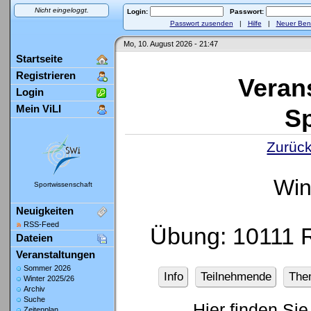
Nicht eingeloggt.
Login:
Passwort:
Passwort zusenden
|
Hilfe
|
Neuer Ben
Mo, 10. August 2026 - 21:47
Startseite
Registrieren
Veran
Login
Mein ViLI
Sp
Zurück
Win
Sportwissenschaft
Neuigkeiten
RSS-Feed
Übung: 10111 R
Dateien
Veranstaltungen
Sommer 2026
Info
Teilnehmende
The
Winter 2025/26
Archiv
Suche
Hier finden Sie
Zeitenplan