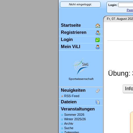
Nicht eingeloggt.
Login:
Pass
Fr, 07. August 202
Startseite
Registrieren
Login
Mein ViLI
Übung:
Sportwissenschaft
Inf
Neuigkeiten
RSS-Feed
Dateien
Veranstaltungen
Sommer 2026
Winter 2025/26
Archiv
Suche
Zeitenplan