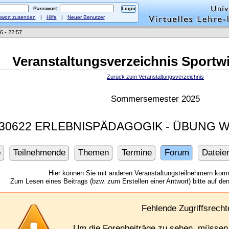
Passwort:
wort zusenden
|
Hilfe
|
Neuer Benutzer
6 - 22:57
Veranstaltungsverzeichnis Sportw
Zurück zum Veranstaltungsverzeichnis
Sommersemester 2025
 30622 ERLEBNISPÄDAGOGIK - ÜBUNG Was
o
Teilnehmende
Themen
Termine
Forum
Dateie
Hier können Sie mit anderen Veranstaltungsteilnehmern kom
Zum Lesen eines Beitrags (bzw. zum Erstellen einer Antwort) bitte auf den 
Fehlende Zugriffsrecht
Um die Forenbeiträge zu sehen, müssen