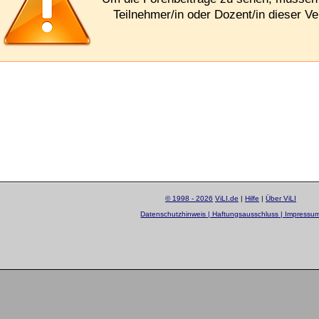
Teilnehmer/in oder Dozent/in dieser Ve
© 1998 - 2026
ViLI.de
|
Hilfe
|
Über ViLI
Datenschutzhinweis | Haftungsausschluss | Impressu
layout by
Sascha Beck