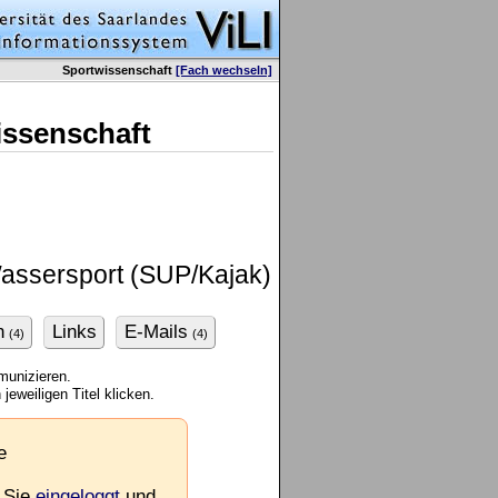
Sportwissenschaft
[Fach wechseln]
issenschaft
sersport (SUP/Kajak)
n
Links
E-Mails
(4)
(4)
munizieren.
jeweiligen Titel klicken.
e
 Sie
eingeloggt
und