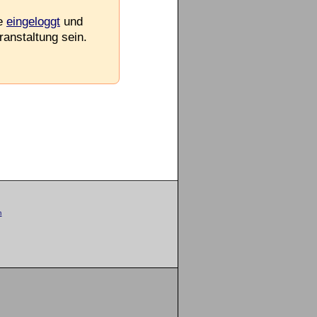
ie
eingeloggt
und
ranstaltung sein.
m