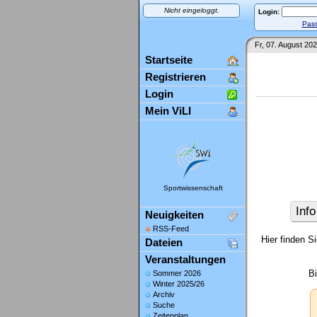
Nicht eingeloggt.
Login:
Pass
Fr, 07. August 202
Startseite
Registrieren
Login
Mein ViLI
Sportwissenschaft
Info
Neuigkeiten
RSS-Feed
Hier finden S
Dateien
Veranstaltungen
B
Sommer 2026
Winter 2025/26
Archiv
Suche
Zeitenplan