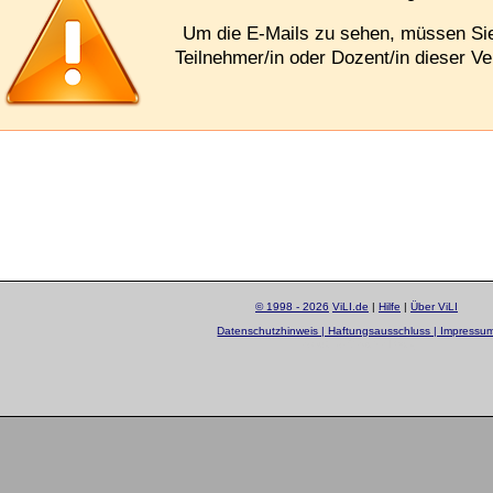
Um die E-Mails zu sehen, müssen S
Teilnehmer/in oder Dozent/in dieser Ve
© 1998 - 2026
ViLI.de
|
Hilfe
|
Über ViLI
Datenschutzhinweis | Haftungsausschluss | Impressu
layout by
Sascha Beck