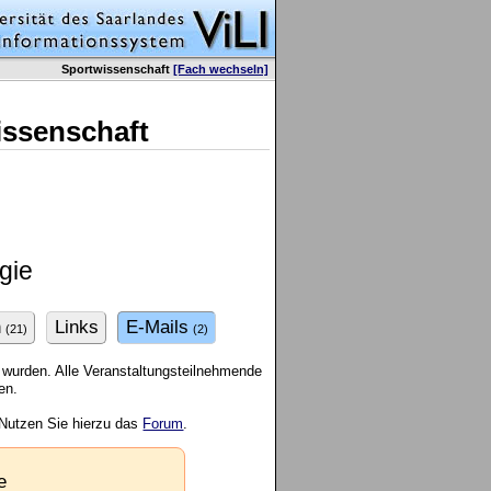
Sportwissenschaft
[Fach wechseln]
issenschaft
gie
n
Links
E-Mails
(21)
(2)
 wurden. Alle Veranstaltungsteilnehmende
en.
 Nutzen Sie hierzu das
Forum
.
e