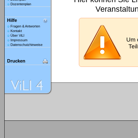
Dozentenplan
Veranstaltu
Hilfe
Fragen & Antworten
Kontakt
Über ViLI
Um 
Impressum
Datenschutzhinweise
Tei
Drucken