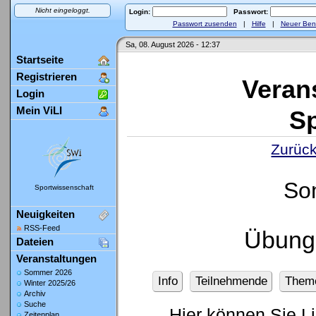
Nicht eingeloggt.
Login:
Passwort:
Passwort zusenden
|
Hilfe
|
Neuer Ben
Sa, 08. August 2026 - 12:37
Startseite
Registrieren
Veran
Login
Mein ViLI
Sp
Zurück
So
Sportwissenschaft
Neuigkeiten
RSS-Feed
Übung
Dateien
Veranstaltungen
Sommer 2026
Info
Teilnehmende
Them
Winter 2025/26
Archiv
Suche
Hier können Sie L
Zeitenplan