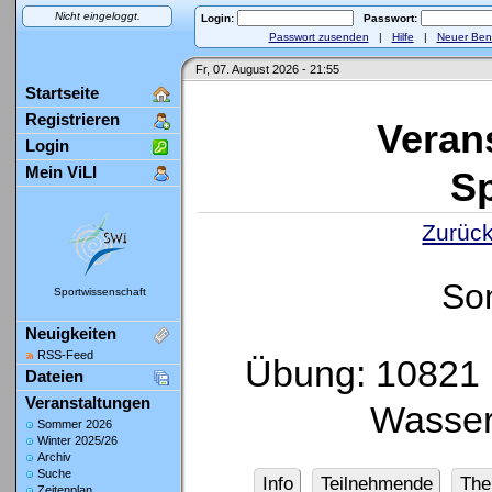
Nicht eingeloggt.
Login:
Passwort:
Passwort zusenden
|
Hilfe
|
Neuer Ben
Fr, 07. August 2026 - 21:55
Startseite
Registrieren
Veran
Login
Mein ViLI
Sp
Zurück
So
Sportwissenschaft
Neuigkeiten
RSS-Feed
Übung: 10821
Dateien
Veranstaltungen
Wasser
Sommer 2026
Winter 2025/26
Archiv
Suche
Info
Teilnehmende
Th
Zeitenplan